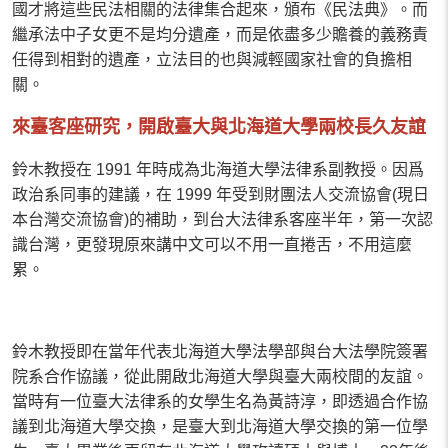
國才將這些民法相關的法律集合起來，頒布《民法典》。而
繼承法中子女更不是均分遺產，而是依盡多少贍養的義務責
任得到相對的遺產，立法目的也與減輕國家社會的負擔相
關。
來臺客座研究，開啟臺大與北海道大學兩校長久友誼
鈴木教授在 1991 年時成為北海道大學法律系副教授。因爲
政治系同事的建議，在 1999 年受到財團法人交流協會(現日
本台灣交流協會)的補助，到台大法律系客座半年，第一次認
識台灣，更發現原來講中文可以不用一直捲舌，不用這麼
累。
鈴木教授即在當年代表北海道大學法學部與台大法學院簽署
院系合作協議，從此開啟北海道大學與臺大兩校間的友誼。
當時有一位臺大法律系的女學生名為黃詩淳，即透過合作協
議到北海道大學交換，是臺大到北海道大學交換的第一位學