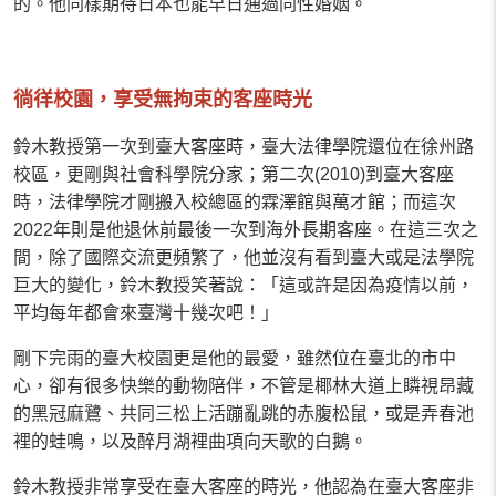
的。他同樣期待日本也能早日通過同性婚姻。
徜徉校園，享受無拘束的客座時光
鈴木教授第一次到臺大客座時，臺大法律學院還位在徐州路
校區，更剛與社會科學院分家；第二次(2010)到臺大客座
時，法律學院才剛搬入校總區的霖澤館與萬才館；而這次
2022年則是他退休前最後一次到海外長期客座。在這三次之
間，除了國際交流更頻繁了，他並沒有看到臺大或是法學院
巨大的變化，鈴木教授笑著說：「這或許是因為疫情以前，
平均每年都會來臺灣十幾次吧！」
剛下完雨的臺大校園更是他的最愛，雖然位在臺北的市中
心，卻有很多快樂的動物陪伴，不管是椰林大道上瞵視昂藏
的黑冠麻鷺、共同三松上活蹦亂跳的赤腹松鼠，或是弄春池
裡的蛙鳴，以及醉月湖裡曲項向天歌的白鵝。
鈴木教授非常享受在臺大客座的時光，他認為在臺大客座非