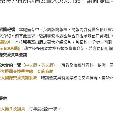
了接待外賓所以需要臺大英文介紹，請問哪裡
紹簡報檔
：本處備有中、英語版簡報檔，簡報內含有備忘稿且會
介紹。如有此需求，敬請聯繫本處國際合作組承辦窗口黃婕伊小姐(jessh
紹影片
：本校
秘書室
出版之臺大介紹影片，片長約11分鐘，可到本校Y
be EDU頻道
：
蘊含極多關於本校各類型豐富介紹，若方便使用網
際交流資料
查
詢
臺大合約一覽
（
中文版
、
英文版
）：可看全校統計資料、依洲、
臺大歷屆交換學生線上查詢系統
臺大國際交流資訊系統
：唯讀查詢與特定學校之交流概況，需MyN
提供
臺大簡介及摺頁
：每年度出版一次。