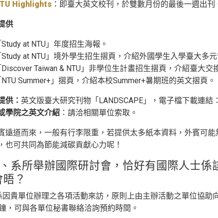
TU Highlights
：即臺大英文校刊，於雙數月份的最後一週出刊
提供
Study at NTU」年度招生海報。
「Study at NTU」境外學生招生摺頁，介紹外國學生入學臺大
Discover Taiwan & NTU」非學位生計畫招生摺頁，
NTU Summer+」摺頁，介紹本校Summer+暑期班的英文摺頁。
提供：
英文版臺大研究刊物「LANDSCAPE」，電子檔下載連結
或學院之英文介紹
：請洽相關單位索取。
賓遠道而來，一般有行李限重，若提供太多紙本資料，外賓可能
，也可共同為節能減碳貢獻心力呢！
院、系所舉辦國際研討會，恰好有國際人士係
會晤？
係因貴單位辦理之各項活動來訪，原則上由主辦活動之單位協助
分鐘，可與各單位秘書聯絡洽詢預約時間。