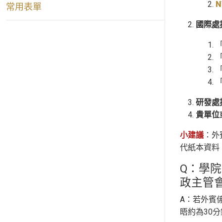
N
常用表單
國際處
「
「
「
研發處
貴單位
小建議
：外
代紙本資料
Q：學
政主管
A：若外賓
晤約為30