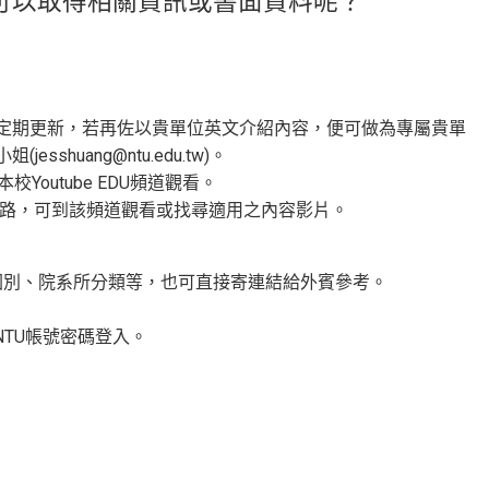
可以取得相關資訊或書面資料呢？
定期更新，若再佐以貴單位英文介紹內容，便可做為專屬貴單
uang@ntu.edu.tw)。
outube EDU頻道觀看。
路，可到該頻道觀看或找尋適用之內容影片。
國別、院系所分類等，也可直接寄連結給外賓參考。
TU帳號密碼登入。