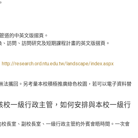
。
多元管道的中英文版摺頁。
介紹臺大交換、訪問、訪問研究及短期課程計畫的英文版摺頁。
：
http://research.ord.ntu.edu.tw/landscape/index.aspx
無法攜回。另考量本校積極推廣綠色校園，若可以電子資料替
該校一級行政主管，如何安排與本校一級行
向校長室、副校長室、一級行政主管約外賓會晤時間。一次會