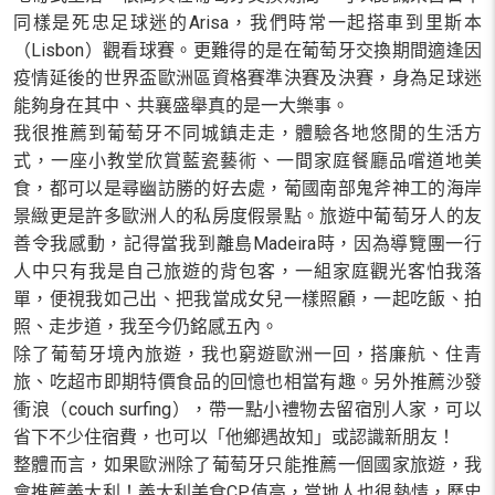
同樣是死忠足球迷的Arisa，我們時常一起搭車到里斯本
（Lisbon）觀看球賽。更難得的是在葡萄牙交換期間適逢因
疫情延後的世界盃歐洲區資格賽準決賽及決賽，身為足球迷
能夠身在其中、共襄盛舉真的是一大樂事。
我很推薦到葡萄牙不同城鎮走走，體驗各地悠閒的生活方
式，一座小教堂欣賞藍瓷藝術、一間家庭餐廳品嚐道地美
食，都可以是尋幽訪勝的好去處，葡國南部鬼斧神工的海岸
景緻更是許多歐洲人的私房度假景點。旅遊中葡萄牙人的友
善令我感動，記得當我到離島Madeira時，因為導覽團一行
人中只有我是自己旅遊的背包客，一組家庭觀光客怕我落
單，便視我如己出、把我當成女兒一樣照顧，一起吃飯、拍
照、走步道，我至今仍銘感五內。
除了葡萄牙境內旅遊，我也窮遊歐洲一回，搭廉航、住青
旅、吃超市即期特價食品的回憶也相當有趣。另外推薦沙發
衝浪（couch surfing），帶一點小禮物去留宿別人家，可以
省下不少住宿費，也可以「他鄉遇故知」或認識新朋友！
整體而言，如果歐洲除了葡萄牙只能推薦一個國家旅遊，我
會推薦義大利！義大利美食CP值高，當地人也很熱情，歷史