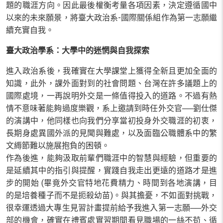
題的職涯方向。因此最後權衡考量各項因素，決定遵循國中
以來的未來願景，將臺大政治系-國際關係組作為第一志願繼
續充實自我。
臺大政治學系：大學中的迷惘與自我探索
進入政治系後，我確實在大學課堂上獲得全新且更加全面的
知識，此外，課外面對到的社會問題、台灣在許多議題上的
國際處境，一再說明外交是一條值得投入的道路。不過有熱
情不意味著能夠過度樂觀，系上邀請到時任外交官──劉仕傑
的演講中，他同樣也向我們分享當初投身外交職涯的初衷，
長期身處異國外派的見聞與難處，以及面臨公職體系中的繁
文縟節難以施展抱負的困頓。
作為後進，能夠汲取前輩們職涯中的智慧與經驗，但重要的
是延續其中的指引與提醒，實踐自我走出更遠的道路才是進
步的開始 (畢竟外交官特地花費精力、時間到各地演講，目
的是培養種子而不是扼殺幼苗)。與其擔憂，不如面對挑戰，
很幸運透過大專生見習計畫提前給予我進入第一志願──外交
部的機會，確實在禮賓處實習期間看見職場的一絲不苟、循