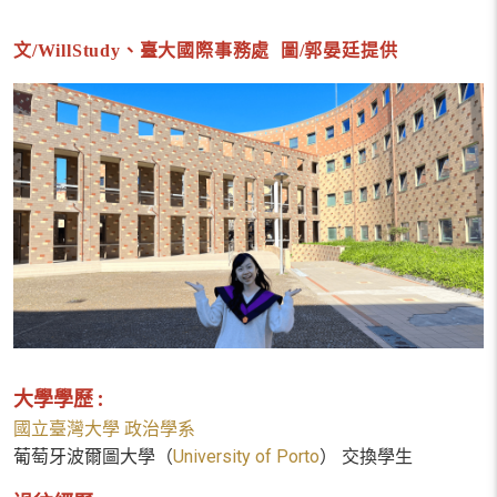
文/
WillStudy
、臺大國際事務處 圖/郭晏廷提供
大學學歷 :
國立臺灣大學 政治學系
葡萄牙波爾圖大學（
University of Porto
） 交換學生