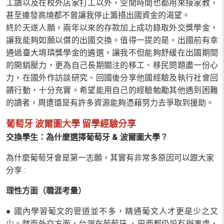
工讀以及在校外店家打工以外，空閒時間也都用來接家教，
甚至連發高燒都不曾讓我停止籌措出國資金的渴望。
終於天遂人願，兩年以來的存款加上成功錄取外交獎學金，
讓我能夠如願以償的出國交換。值得一提的是，出國前有幸
通過臺大堉璘獎學金的遴選，讓我不但能夠舒緩在出國期間
的開銷壓力，更為自己長期關注的移工、移民問題盡一份心
力，在國外作訪談研究、回國後分享他國經驗及執行社會回
饋行動，十分充實。希望能用自己的經驗勉勵其他遇到困難
的讀者，周遭還是有許多資源能夠憑藉努力去爭取到援助。
葡萄牙 波爾圖大學 留學經驗分享
交換學生：為什麼選擇葡萄牙 & 波爾圖大學？
為什麼葡萄牙會是第一志願，其實有非常多原因可以跟大家
分享 :
理性方面（職涯考量）
●
國內學習葡文的管道並不多，精通葡文人才更是少之又
少。然而外交方面，台灣在葡萄牙 、巴西都仍設有辦事處，