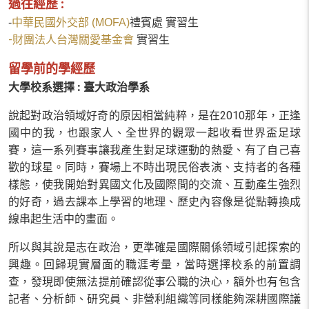
過往經歷 :
-
中華民國外交部 (MOFA)
禮賓處 實習生
-財團法人台灣關愛基金會
實習生
留學前的學經歷
大學校系選擇 : 臺大政治學系
說起對政治領域好奇的原因相當純粹，是在2010那年，正逢
國中的我，也跟家人、全世界的觀眾一起收看世界盃足球
賽，這一系列賽事讓我產生對足球運動的熱愛、有了自己喜
歡的球星。同時，賽場上不時出現民俗表演、支持者的各種
樣態，使我開始對異國文化及國際間的交流、互動產生強烈
的好奇，過去課本上學習的地理、歷史內容像是從點轉換成
線串起生活中的畫面。
所以與其說是志在政治，更準確是國際關係領域引起探索的
興趣。回歸現實層面的職涯考量，當時選擇校系的前置調
查，發現即使無法提前確認從事公職的決心，額外也有包含
記者、分析師、研究員、非營利組織等同樣能夠深耕國際議