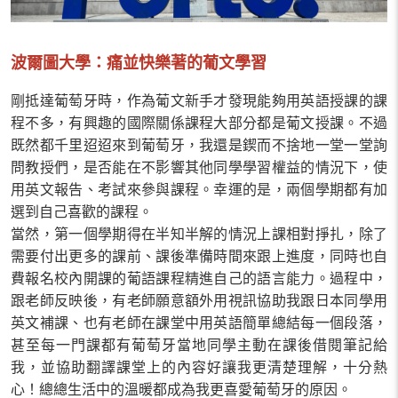
波爾圖大學：痛並快樂著的葡文學習
剛抵達葡萄牙時，作為葡文新手才發現能夠用英語授課的課
程不多，有興趣的國際關係課程大部分都是葡文授課。不過
既然都千里迢迢來到葡萄牙，我還是鍥而不捨地一堂一堂詢
問教授們，是否能在不影響其他同學學習權益的情況下，使
用英文報告、考試來參與課程。幸運的是，兩個學期都有加
選到自己喜歡的課程。
當然，第一個學期得在半知半解的情況上課相對掙扎，除了
需要付出更多的課前、課後準備時間來跟上進度，同時也自
費報名校內開課的葡語課程精進自己的語言能力。過程中，
跟老師反映後，有老師願意額外用視訊協助我跟日本同學用
英文補課、也有老師在課堂中用英語簡單總結每一個段落，
甚至每一門課都有葡萄牙當地同學主動在課後借閱筆記給
我，並協助翻譯課堂上的內容好讓我更清楚理解，十分熱
心！總總生活中的溫暖都成為我更喜愛葡萄牙的原因。