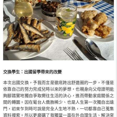
交換學生：出國留學帶來的改變
本次出國交換，予我而言是徹底跨出舒適圈的一步，不僅是
依靠自己的努力完成兒時以來的夢想，也親身向父母證明能
夠腳踏實地獨自爭取嚮往生活的決心，進而帶動家庭關係之
間的轉圜。因在葡台人僑胞稀少、也是人生第一次獨自出遠
門，初來乍到時可說是完全人生地不熟，一切都靠自己蒐集
資料摸索。所以更磨礪了我獨當一面在外自理生活、解決突