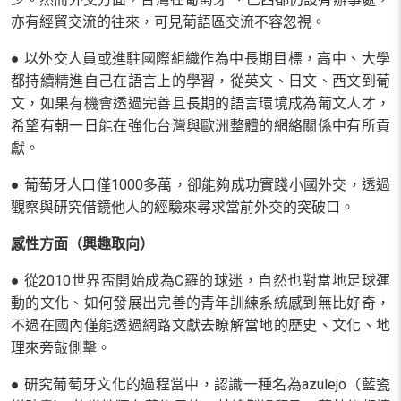
亦有經貿交流的往來，可見葡語區交流不容忽視。
●
以外交人員或進駐國際組織作為中長期目標，高中、大學
都持續精進自己在語言上的學習，從英文、日文、西文到葡
文，如果有機會透過完善且長期的語言環境成為葡文人才，
希望有朝一日能在強化台灣與歐洲整體的網絡關係中有所貢
獻。
●
葡萄牙人口僅1000多萬，卻能夠成功實踐小國外交，透過
觀察與研究借鏡他人的經驗來尋求當前外交的突破口。
感性方面（興趣取向）
●
從2010世界盃開始成為C羅的球迷，自然也對當地足球運
動的文化、如何發展出完善的青年訓練系統感到無比好奇，
不過在國內僅能透過網路文獻去瞭解當地的歷史、文化、地
理來旁敲側擊。
●
研究葡萄牙文化的過程當中，認識一種名為azulejo（藍瓷