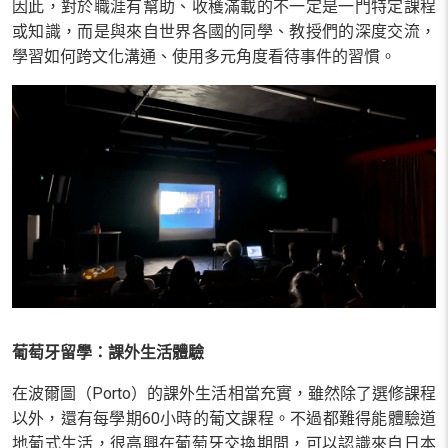
因此，對於職涯有幫助、收穫滿載的不一定是一門特定課程
或知識，而是與來自世界各國的同學、教授們的深度交流，
學習如何跨文化溝通、使用多元角度看待事件的習慣。
葡萄牙留學：課外生活體驗
在波爾圖（Porto）的課外生活相當充實，雖然除了選修課程
以外，還有每學期60小時的葡文課程。不過都難得能體驗道
地葡式生活，很高興在葡萄牙交換期間，可以認識來自日本