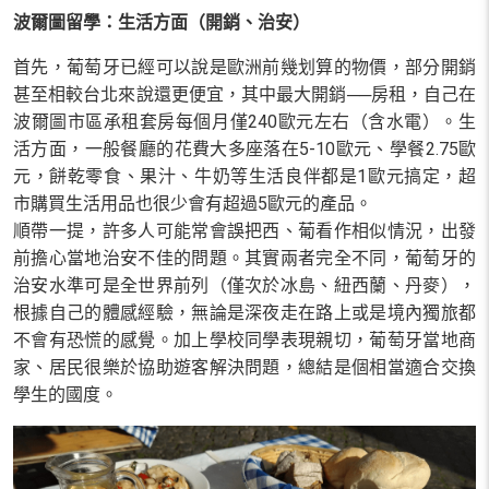
波爾圖留學：生活方面（開銷、治安）
首先，葡萄牙已經可以說是歐洲前幾划算的物價，部分開銷
甚至相較台北來說還更便宜，其中最大開銷──房租，自己在
波爾圖市區承租套房每個月僅240歐元左右（含水電）。生
活方面，一般餐廳的花費大多座落在5-10歐元、學餐2.75歐
元，餅乾零食、果汁、牛奶等生活良伴都是1歐元搞定，超
市購買生活用品也很少會有超過5歐元的產品。
順帶一提，許多人可能常會誤把西、葡看作相似情況，出發
前擔心當地治安不佳的問題。其實兩者完全不同，葡萄牙的
治安水準可是全世界前列（僅次於冰島、紐西蘭、丹麥），
根據自己的體感經驗，無論是深夜走在路上或是境內獨旅都
不會有恐慌的感覺。加上學校同學表現親切，葡萄牙當地商
家、居民很樂於協助遊客解決問題，總結是個相當適合交換
學生的國度。