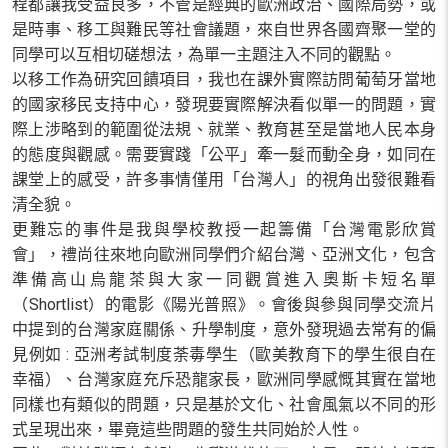
程都讓我受益良多，不管是經典的歐洲政治、國際局勢，或
是時事、移工與難民等社會議題，來自世界各國齊聚一堂的
同學可以互相切磋想法，為單一主題注入不同的觀點。
以移工作為研究回饋項目，我也在課外實際訪問葡萄牙當地
的國家移民支持中心，發現要實際解決看似單一的問題，實
際上涉略到的範圍從法規、就業、教育甚至是當地人民本身
的態度與觀感。需要實踐「公平」牽一髮而動全身，如同在
課堂上的感受，許多事情僅用「台灣人」的視角出發很難看
清全貌。
更難忘的事件是我與學校教授一起籌備「台灣電影欣賞
會」，禮尚往來地向歐洲同學們介紹台灣、亞洲文化，包含
準備高山烏龍茶與大家一同觀賞進入奧斯卡短名單
（Shortlist）的電影《陽光普照》。會後與參與同學交流片
中提到的台灣家庭關係、升學制度，意外發現過去常有的偏
見例如 : 亞洲考試制度荼毒學生（歐美教育下的學生很自在
幸福）、台灣家庭充斥恐龍家長，歐洲同學感慨其實在當地
同樣也有類似的問題，只是基於文化、社會風氣以不同的形
式呈現出來，畢竟這些問題的發生共同始於人性。