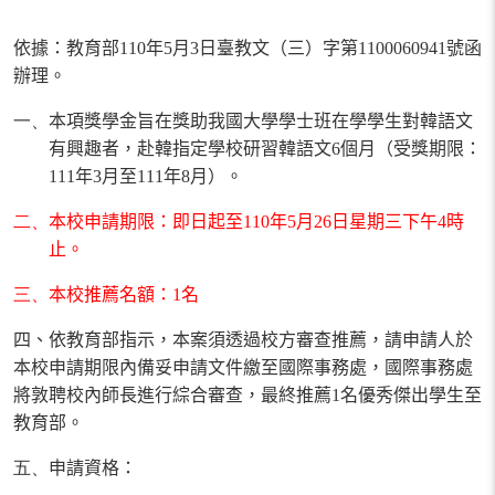
依據：教育部
110
年
5
月
3
日臺教文（三）字第
1100060941
號函
辦理。
一、
本項獎學金旨在獎助我國大學學士班在學學生對韓語文
有興趣者，赴韓指定學校研習韓語文
6
個月（受獎期限：
111
年
3
月至
111
年
8
月）。
二、
本校申請期限：即日起至
110
年
5
月
26
日星期三下午
4
時
止。
三、
本校推薦名額：
1
名
四、依教育部指示，本案須透過校方審查推薦，請申請人於
本校申請期限內備妥申請文件繳至國際事務處，國際事務處
將敦聘校內師長進行綜合審查，最終推薦
1
名優秀傑出學生至
教育部。
五、
申請資格：