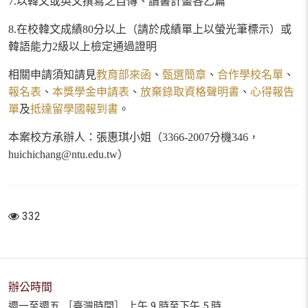
7.
以韓文或英文撰寫之自傳、讀書計畫各乙篇
8.
在校韓文成績
80
分以上（請於成績單上以螢光筆標示）或
韓語能力
2
級以上檢定通過證明
相關申請須知請見
教育部來函
、
甄選簡章
、
合作學校名單
、
報名表
、
本獎學金申請表
、
放棄錄取資格聲明書
、
心得報告
單
及
抵達留學國報到書
。
本案校方承辦人：張惠琪小姐（
3366-2007
分機
346
，
huichichang@ntu.edu.tw
）
332
辦公時間
週一至週五 ［臺灣時間］ 上午 9 時至下午 5 時