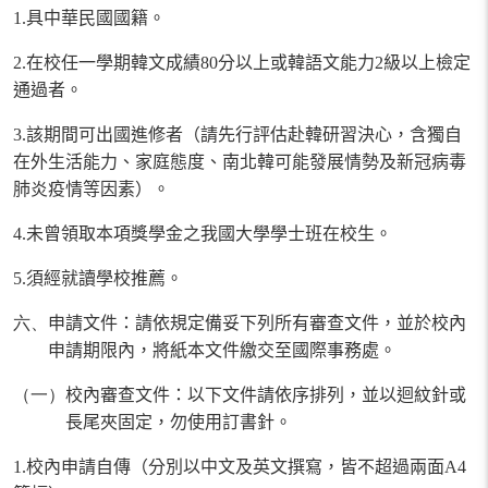
1.
具中華民國國籍。
2.
在校任一學期韓文成績
80
分以上或韓語文能力
2
級以上檢定
通過者。
3.
該期間可出國進修者（請先行評估赴韓研習決心，含獨自
在外生活能力、家庭態度、南北韓可能發展情勢及新冠病毒
肺炎疫情等因素）。
4.
未曾領取本項獎學金之我國大學學士班在校生。
5.
須經就讀學校推薦。
六、
申請文件：請依規定備妥下列所有審查文件，並於校內
申請期限內，將紙本文件繳交至國際事務處。
（一）
校內審查文件：
以下文件請依序排列，並以迴紋針或
長尾夾固定，勿使用訂書針。
1.
校內申請自傳（分別以中文及英文撰寫，皆不超過兩面
A4