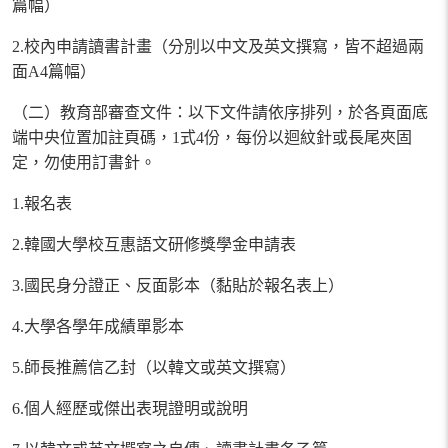
篇幅）
2.
校內申請讀書計畫（分別以中文及英文撰寫，皆不超過兩
面
A4
篇幅）
（二）教育部審查文件：
以下文件請依序排列，於各頁面底
端中央位置加註頁碼，
1
式
4
份，每份以迴紋針或長尾夾固
定，勿使用訂書針。
1.
報名表
2.
韓國大學校互惠語文研修獎學金申請表
3.
國民身分證正、反面影本（黏貼於報名表上）
4.
大學各學年成績單影本
5.
師長推薦信乙封（以韓文或英文撰寫）
6.
個人經歷或傑出表現證明或說明