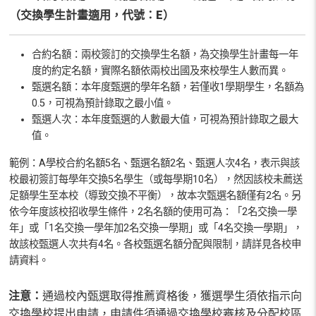
（交換學生計畫適用，代號：E）
合約名額：兩校簽訂的交換學生名額，為交換學生計畫每一年
度的約定名額，實際名額依兩校出國及來校學生人數而異。
甄選名額：本年度甄選的學年名額，若僅收1學期學生，名額為
0.5，可視為預計錄取之最小值。
甄選人次：本年度甄選的人數最大值，可視為預計錄取之最大
值。
範例：A學校合約名額5名、甄選名額2名、甄選人次4名，表示與該
校最初簽訂每學年交換5名學生（或每學期10名），然因該校未薦送
足額學生至本校（導致交換不平衡），故本次甄選名額僅有2名。另
依今年度該校招收學生條件，2名名額的使用可為：「2名交換一學
年」或「1名交換一學年加2名交換一學期」或「4名交換一學期」，
故該校甄選人次共有4名。各校甄選名額分配與限制，請詳見各校申
請資料。
注意：
通過校內甄選取得推薦資格後，獲選學生須依指示向
交換學校提出申請，申請件須通過交換學校審核及分配校區