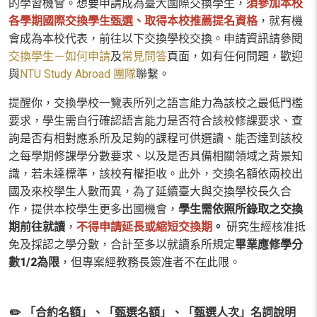
的學習機會。想要申請成為臺大國際交換學生，
須參加本校
各學期國際交換學生甄選、取得本校推薦提名資格
，就有機
會成為本校代表，前往以下交換學校交換。申請資訊請參閱
交換學生－如何申請
及
常見問答
頁面，如有任何問題，歡迎
與
NTU Study Abroad 團隊
聯繫。
提醒你，交換學校一覽表所列之語言能力為該校之最低門檻
要求，學生需自行確認語言能力是否符合該校修課要求、查
詢是否有相對應系所及足夠的課程可供選讀、能否達到該校
之每學期修課學分數要求、以及是否具備相關領域之背景知
識，若未達標準，該校有權拒收。此外，交換名額依兩校出
國及來校學生人數而異，為了延續臺大與交換學校長久合
作，提供本校學生更多出國機會，
學生需依照所錄取之交換
期前往就讀
，
不得申請延長或縮短交換期
。
研究生經核准抵
免及採認之學分數，合計至多以就讀系所規定
畢業應修學分
數1/2為限
，但專案經教務長簽准者不在此限。
✏️ 「合約名額」、「甄選名額」、「甄選人次」名詞說明