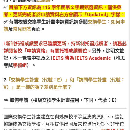
布。詳情請參閱
此連結
。
✅
目前下方資訊為 115 學年度第 2 學期甄選資訊，僅供參
考，更新完成者於申請資料右方會顯示「Updated」字樣。
✅ 有關校級交換學生計畫申請資訊請參閱
交換學生：如何申
請
及
常見問答
頁面。
ℹ️ 新制托福成績要求已陸續更新，持新制托福成績者，請
務必
詳閱
各校「申請資格」有關托福成績欄位。
另外，除明文註
記，本一覽表中提及之
IELTS 皆為 IELTS Academic
（雅思
考試
學術組
）。
❓
「交換學生計畫（代號：E）」和「訪問學生計畫（代號：
V）」是一樣的嗎？差別是什麼？
✏️ 如何申請（校級交換學生計畫適用，下同，代號：E）
國際交換學生計畫建立在與姊妹校平等互惠的原則下，簽訂
協議成為交換學校，互相提供出國及來校進行短期、非學位