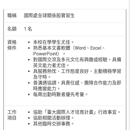
職稱
國際處全球關係股實習生
名額
1 名
資格
本校在學學生尤佳。
條件
熟悉基本文書軟體（Word、Excel、
PowerPoint）。
對國際交流及多元文化有興趣或經驗，具備
英文能力者尤佳。
具服務熱忱、工作態度良好、主動積極學習
及守時。
善溝通協調，具責任感、團隊合作能力及即
時應變能力。
每周出勤時數者優先考量。
工作
協助「臺大國際人才培育計畫」行政事宜。
項目
協助相關活動辦理。
其他臨時交辦事務。