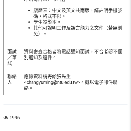
履歷表：中文及英文共兩版，請註明手機號
碼，格式不限。
學生證影本。
其他可證明工作及語言能力之文件（若無則
免）。
面試
資料審查合格者將電話通知面試，不合者恕不個
／筆
別通知及退件。
試
聯絡
應徵資料請寄給張先生
人
<changyuming@ntu.edu.tw>。概以電子郵件聯
絡。
1996