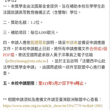
【學位】
一、本獎學金由法國基金會提供，旨在補助本校在學學生赴
法國就讀高等教育機構正式（
含雙聯）學位。
二、獎助名額：
1-2
位。
三、補助項目：每位
4,000
歐元。
四、申請人應依
甄選簡章
說明，填妥
申請表
並備妥申請應繳
文件，於本校申請截止日前，將所有申請應備文件
合併成
1
個
PDF
檔
，寄送至
國際處承辦人黃子洋專員之電子信箱
（
jeffreyhuang@ntu.edu.tw
），並於主旨註明「法蘭西中山赴
法學位獎學金申請」，由國際處統一送件至歐盟中心進行審
查。
五、本校申請期限：
至
113
年
5
月
27
日下午
4
時止
。
** 相關申請須知及應備文件請至臺灣歐洲聯盟中心
查看：
https://www.eutw.org.tw/article_show/m/19/s/77?l=tw&id=2061