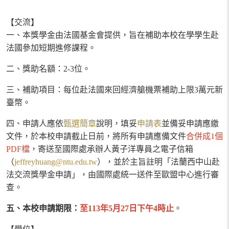
【交流】
一、本獎學金由法國基金會提供，旨在補助本校在學學生赴
法國參加短期進修課程。
二、獎助名額：
2-3
位。
三、補助項目：每位赴法國來回經濟艙機票補助上限
3
萬元新
臺幣。
四、申請人應依
甄選簡章
說明，填妥
申請表
並備妥申請應繳
文件，於本校申請截止日前，將所有申請應備文件
合併成
1
個
PDF
檔
，寄送至
國際處承辦人黃子洋專員之電子信箱
（
jeffreyhuang@ntu.edu.tw
），並於主旨註明「法蘭西中山赴
法交流獎學金申請」，由國際處統一送件至歐盟中心進行審
查。
五、本校申請期限：
至
113
年
5
月
27
日下午
4
時止
。