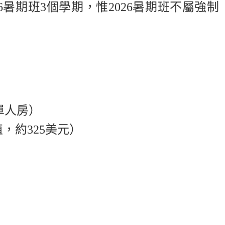
6
暑期班
3
個學期，惟
2026
暑期班不屬強制
單人房）
值，約
325
美元）