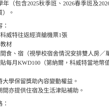
學年（包含
2025
秋季班、
2026
春季班及
202
質）。
容：
－科威特往返經濟艙機票
1
張
及教材
期間食、宿（視學校宿舍情況安排雙人房／
津貼每月
KWD100
（第納爾，科威特當地幣
特大學保留獎助內容變動權益。
期間亦提供住宿及生活津貼補助。
格：