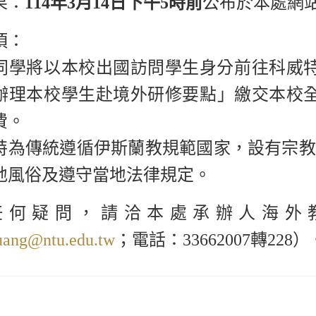
果：
114
年
3
月
14
日下午
5
時前
公布於本處網
項：
同學將以本校出國訪問學生身分前往科威
辦理本校學生赴境外研修要點」繳交本校
費。
特為傳統遵循伊斯蘭教規範國家，設有宗教
地風俗及遵守當地法律規定。
任何疑問，請洽本處承辦人海外
huang@ntu.edu.tw
；電話：
33662007
轉
228
）