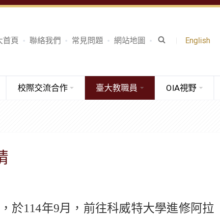
大首頁
聯絡我們
常見問題
網站地圖
English
校際交流合作
臺大教職員
OIA視野
請
，於
114
年
9
月，前往科威特大學進修阿拉