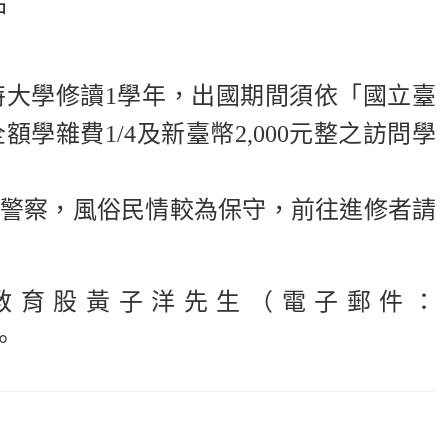
站
特大學修讀
1
學年，出國期間須依「國立臺
全額學雜費
1/4
及新臺幣
2,000
元整之訪問學
警察，風俗民情較為保守，前往進修者請
教育股黃子洋先生（電子郵件：
。