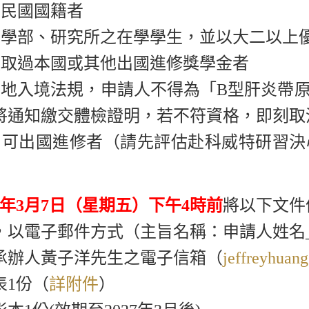
華民國國籍者
大學部、研究所之在學學生，並以大二以上
領取過本國或其他出國進修獎學金者
當地入境法規，申請人不得為「
B
型肝炎帶
將通知繳交體檢證明，若不符資格，即刻取
間可出國進修者（請先評估赴科威特研習決
年
3
月
7
日（星期五）下午
4
時前
將以下文件
，以電子郵件方式（主旨名稱：申請人姓名
承辦人黃子洋先生之電子信箱（
jeffreyhuan
表
1
份（
詳附件
）