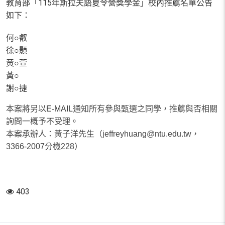
教育部「115年斯拉夫語夏令營獎學金」校內推薦名單公告
如下：
何○叡
徐○顥
黃○萱
黃○
謝○捷
本案將另以
E-MAIL
通知所有參與甄選之同學，推薦與否相關
詢問一概予不受理。
本案承辦人：黃子洋先生（jeffreyhuang@ntu.edu.tw，
3366-2007分機228）
403