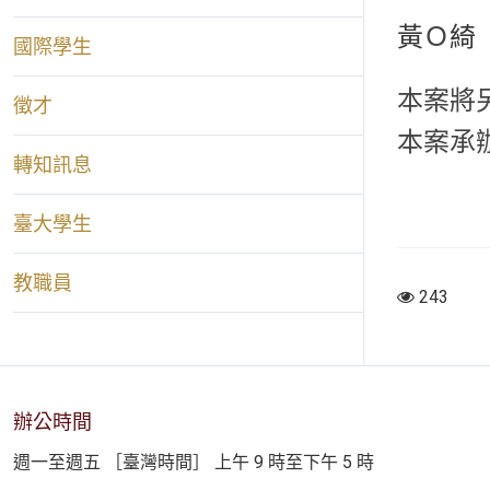
Ｏ
黃
綺
國際學生
本案將
徵才
本案承辦人
轉知訊息
臺大學生
教職員
243
辦公時間
週一至週五 ［臺灣時間］ 上午 9 時至下午 5 時