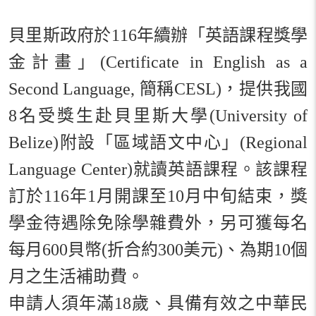
貝里斯政府於
116
年續辦「英語課程獎學
金計畫」
(Certificate in English as a
Second Language,
簡稱
CESL)
，提供我國
8
名受獎生赴貝里斯大學
(University of
Belize)
附設「區域語文中心」
(Regional
Language Center)
就讀英語課程。該課程
訂於
116
年
1
月開課至
10
月中旬結束，獎
學金待遇除免除學雜費外，另可獲每名
每月
600
貝幣
(
折合約
300
美元
)
、為期
10
個
月之生活補助費。
申請人須年滿
18
歲、具備有效之中華民