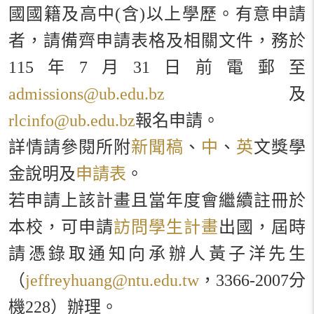
國國籍及高中
(
含
)
以上學歷。有意申請
者，請備齊申請表格及相關文件，務於
115
年
7
月
31
日前電郵至
admissions@ub.edu.bz
及
rlcinfo@ub.edu.bz
報名申請。
詳情請參閱所附
新聞稿
、
中
、
英
文獎學
金說明及
申請表
。
若申請上該計畫且當年度會繼續註冊於
本校，可申請
訪問學生計畫
出國，屆時
請憑錄取通知向承辦人黃子洋先生
（
jeffreyhuang@ntu.edu.tw
，
3366-2007
分
機
228
）
辦理。