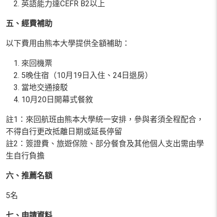
英語能力達
CEFR B2
以上
五、經費補助
以下費用由熊本大學提供全額補助：
來回機票
5
晚住宿（
10
月
19
日入住、
24
日退房）
當地交通接駁
10
月
20
日開幕式餐敘
註
1
：來回航班由熊本大學統一安排，參與者須全程配合，
不得自行更改抵離日期或延長停留
註
2
：簽證費、旅遊保險、部分餐食及其他個人支出需由學
生自行負擔
六、推薦名額
5
名
七、申請資料