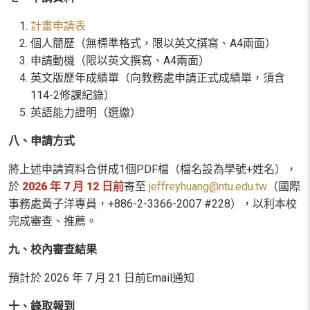
計畫申請表
個人簡歷（無標準格式，限以英文撰寫、
A4
兩面）
申請動機（限以英文撰寫、
A4
兩面）
英文版歷年成績單（向教務處申請正式成績單，須含
114-2
修課紀錄）
英語能力證明（選繳）
八、申請方式
將上述申請資料合併成
1
個
PDF
檔（檔名設為學號
+
姓名），
於
2026
年
7
月
12
日前
寄至
jeffreyhuang@ntu.edu.tw
（國際
事務處黃子洋專員，
+886-2-3366-2007 #228
），以利本校
完成審查、推薦。
九、校內審查結果
預計於
2026
年
7
月
21
日前E
mail
通知
十、錄取報到