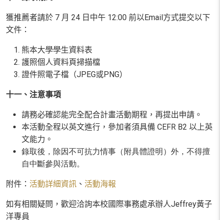
獲推薦者請於
7
月
24
日中午
12:00
前以E
mail
方式提交以下
文件：
熊本大學學生資料表
護照個人資料頁掃描檔
證件照電子檔（
JPEG
或
PNG
）
十一、注意事項
請務必確認能完全配合計畫活動期程，再提出申請。
本活動全程以英文進行，參加者須具備
CEFR B2
以上英
文能力。
錄取後，除因不可抗力情事（附具體證明）外，不得擅
自中斷參與活動。
附件：
活動詳細資訊
、
活動海報
如有相關疑問，歡迎洽詢本校國際事務處承辦人
Jeffrey
黃子
洋專員