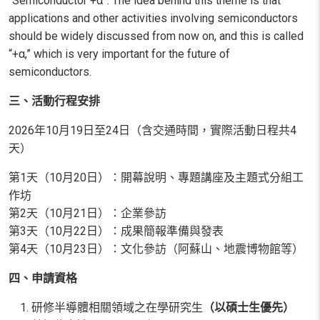
“Semiconductor +α”. The idea behind this theme is that
applications and other activities involving semiconductors
should be widely discussed from now on, and this is called
“+α,” which is very important for the future of
semiconductors.
三、活動行程安排
2026
年
10
月
19
日至
24
日（含交通時間，實際活動日程共
4
天）
第
1
天（
10
月
20
日）：開幕說明、專題講座及主題式分組工
作坊
第
2
天（
10
月
21
日）：企業參訪
第
3
天（
10
月
22
日）：成果簡報準備與發表
第
4
天（
10
月
23
日）：文化參訪（阿蘇山、地震博物館等）
四、申請資格
研修半導體相關領域之在學研究生
（以碩士生優先）