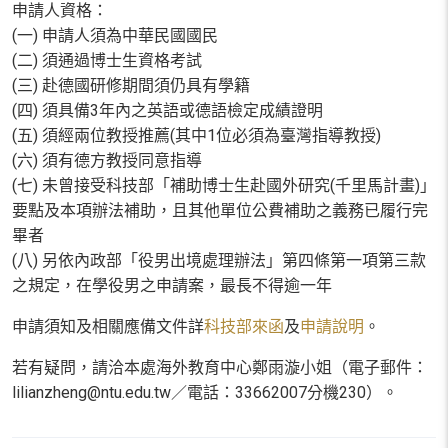
申請人資格：
(一) 申請人須為中華民國國民
(二) 須通過博士生資格考試
(三) 赴德國研修期間須仍具有學籍
(四) 須具備3年內之英語或德語檢定成績證明
(五) 須經兩位教授推薦(其中1位必須為臺灣指導教授)
(六) 須有德方教授同意指導
(七) 未曾接受科技部「補助博士生赴國外研究(千里馬計畫)」
要點及本項辦法補助，且其他單位公費補助之義務已履行完
畢者
(八) 另依內政部「役男出境處理辦法」第四條第一項第三款
之規定，在學役男之申請案，最長不得逾一年
申請須知及相關應備文件詳
科技部來函
及
申請說明
。
若有疑問，請洽本處海外教育中心鄭雨漩小姐（電子郵件：
lilianzheng@ntu.edu.tw／電話：33662007分機230）。