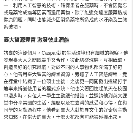
一，利用人工智慧的技術，確保患者在服藥時，不會因健忘
或是藥物成癮等因素而濫用藥物，除了能避免過度服藥造成
健康問題，同時也能減少因製造藥物所造成的水汙染及生態
系破壞。
臺大資源豐富 激發彼此潛能
訪臺的這幾個月，Caspar對於生活環境也有細膩的觀察，他
發現臺大人之間既競爭又合作，彼此切磋琢磨，互相砥礪，
創造良好的研究風氣，對於不同的人事物也都充滿了好奇
心。他善用臺大豐富的課堂資源，旁聽了人工智慧課程，竟
在課堂中結識了一位碩士生後，之後更一同開發出透過打字
速率來辨識使用者的程式系統。他也笑著回憶起某天在校園
中漫步時，有位大一學生主動跟他搭訕，並邀請他到英文課
堂中分享美國的生活、經歷以及在臺灣的感受和心得，在與
同學的互動過程中，他看到臺大人對於異文化的好奇與主動
求知慾，在偌大的臺大，什麼火花都有可能被碰撞出來。