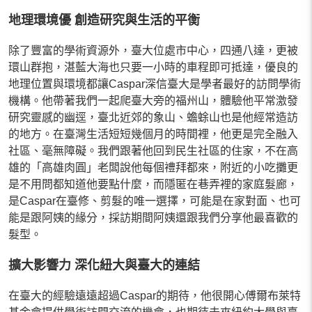
地理環境優 創造研究與生活的平衡
除了豐富的學術資源外，臺大位處市中心，四通八達，更被
環山群抱，湛藍大海也只要一小時的車程即可抵達，優良的
地理位置與環境都讓Caspar深信臺大是學者最好的訪問學術
機構。他帶著我們一起爬臺大旁的福州山，體驗他平常激發
研究靈感的幽逕，臺北近郊的象山、蟾蜍山也是他經常造訪
的地方。在臺灣生活短短幾個月的時間裡，他更是完全融入
社區、毫無障礙。我們跟著他回到民生社區的住家，不在高
雄的「高雄肉圓」老闆說他每個禮拜都來，附近的小吃攤更
是不用問都知道他要點什麼，而隱匿在巷弄裡的家庭髮廊，
是Caspar在臺修、剪髮的唯一選擇，可能是在家對面、也可
能是跟阿姨的緣分，採訪期間阿姨還跟我們分享他最喜歡的
髮型。
擴大影響力 深化紐大與臺大的連結
在臺大的經驗遠遠超過Caspar的期待，他很開心傅爾布萊特