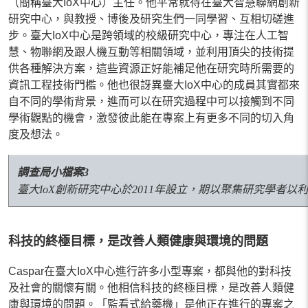
（簡稱臺大IoX中心）主任。他平常就待在臺大智慧聯網創新
研究中心，與教授、博後及研究生們一同學習、互相切磋進
步。臺大IoX中心是跨領域的校級研究中心，專注在人工智
慧、物聯網及跟人機互動等相關領域，並利用頂尖的技術提
供各種解決方案，這些資源正好能補足他在研究時所需要的
資訊工程技術門檻。他也很訝異臺大IoX中心的成員其實都來
自不同的學術背景，進而可以在研究過程中可以接觸到不同
學術觀點的機會，激發彼此能在專案上有更多不同的切入角
度及想法。
調查局小檔案3
臺大IoX創新研究中心於2011年設立，期以聚集研究學
科技的終極目標，是改善人類健康與環境的問題
Caspar在臺大IoX中心進行許多小型專案，都與他的對科技
及社會的關懷有關。他相信科技的終極目標，是改善人類健
康與環境的問題。「監看式給藥機」是他正在進行的專案之