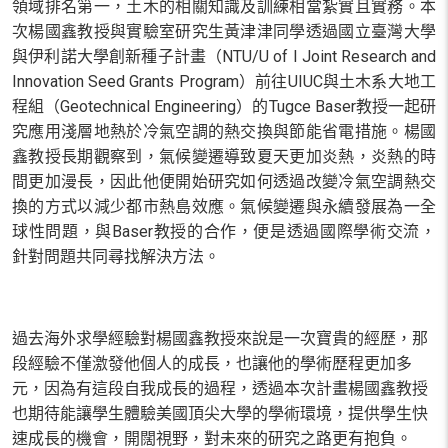
領域排名第一，土木的相關知識及訓練相當紮實且實務。本
次楊國鑫教授與實驗室研究生黃津津同學透過國立臺灣大學
與伊利諾大學創新種子計畫（
NTU/U of I Joint Research and
Innovation Seed Grants Program
）前往
UIUC
與土木系大地工
程組（
Geotechnical Engineering
）的
Tugce Baser
教授一起研
究應用淺層地熱於冷氣空調的熱交換與節能省電措施。楊國
鑫教授長期觀察到，氣候變遷導致夏天更加炎熱，炎熱的時
間更加漫長，因此他便開始研究如何透過改變冷氣空調熱交
換的方式以減少都市熱島效應。氣候變遷與永續發展為一全
球性問題，與
Baser
教授的合作，便是透過國際學術交流，
針對問題共同尋找解決方法。
過去海外求學經驗對楊國鑫教授來說是一次寶貴的經歷，那
段經驗不僅激發他個人的成長，也讓他的學術歷程更加多
元，因為有這段自我成長的過程，透過本次計畫楊國鑫教授
也期待能讓學生體驗美國頂尖大學的學術環境，提供學生快
速成長的機會，開闊視野，對未來的研究之路更有抱負。