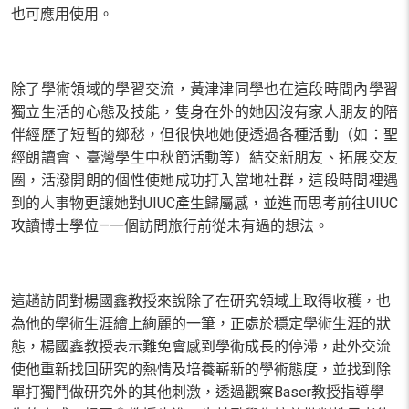
也可應用使用。
除了學術領域的學習交流，黃津津同學也在這段時間內學習
獨立生活的心態及技能，隻身在外的她因沒有家人朋友的陪
伴經歷了短暫的鄉愁，但很快地她便透過各種活動（如：聖
經朗讀會、臺灣學生中秋節活動等）結交新朋友、拓展交友
圈，活潑開朗的個性使她成功打入當地社群，這段時間裡遇
到的人事物更讓她對
UIUC
產生歸屬感，並進而思考前往
UIUC
攻讀博士學位
—
一個訪問旅行前從未有過的想法。
這趟訪問對楊國鑫教授來說除了在研究領域上取得收穫，也
為他的學術生涯繪上絢麗的一筆，正處於穩定學術生涯的狀
態，楊國鑫教授表示難免會感到學術成長的停滯，赴外交流
使他重新找回研究的熱情及培養嶄新的學術態度，並找到除
單打獨鬥做研究外的其他刺激，透過觀察
Baser
教授指導學