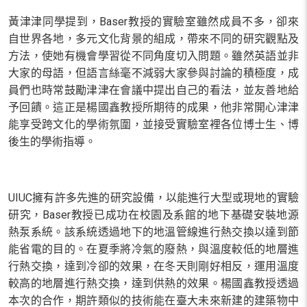
黃津津同學提到，
Baser
教授的實驗室雖然成員不多，卻來
自世界各地，多元文化背景的組成，帶來不同的研究觀點及
方法，使她有機會學習從不同角度切入問題。雖然英語並非
大家的母語，但語言絲毫不減弱大家參與討論的積極度，成
員們也時常鼓勵津津在會議中提出自己的看法，並友善地給
予回饋。這正是楊國鑫教授所期待的成果，他非常開心津津
能享受跨文化的學術氛圍，並接受實驗室裡各位博士生、博
後生的學術指導。
UIUC
擁有許多先進的研究設備，以能進行大型或現地的實驗
研究，
Baser
教授已成功在校園及系館的地下基礎安裝地源
熱泵系統。該系統透過地下的地溫管線進行熱交換以達到節
能省電的目的。在夏季將冷氣的廢熱，與溫度較低的地層進
行熱交換，達到冷卻的效果，在冬天則剛好相反，運用溫度
較高的地層進行熱交換，達到供熱的效果。楊國鑫教授透過
本次的合作，期許類似的技術能在臺大未來新建的建築物中