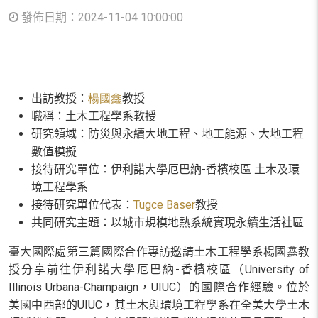
發佈日期：2024-11-04 10:00:00
出訪教授：
楊國鑫
教授
職稱：土木工程學系教授
研究領域：防災與永續大地工程、地工能源、大地工程
數值模擬
接待研究單位：伊利諾大學厄巴納
-
香檳校區 土木及環
境工程學系
接待研究單位代表：
Tugce Baser
教授
共同研究主題：以城市規模地熱系統實現永續生活社區
臺大國際處第三篇國際合作專訪邀請土木工程學系楊國鑫教
授分享前往伊利諾大學厄巴納
-
香檳校區（
University of
Illinois Urbana-Champaign
，
UIUC
）的國際合作經驗。位於
美國中西部的
UIUC
，其土木與環境工程學系在全美大學土木