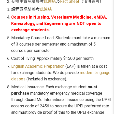
交換生資訊請參考
此連結
及
Fact Sheet
（僅供參考）
課程資訊請參考
此連結
Courses in Nursing, Veterinary Medicine,
eMBA
,
Kinesiology, and Engineering are NOT open to
exchange students.
Mandatory Course Load: Students must take a minimum
of 3 courses per semester and a maximum of 5
courses per semester.
Cost of living: Approximately $1500 per month
English Academic Preparation
(EAP) is taken at a cost
for exchange students. We do provide
modern language
classes
(included in exchange).
Medical Insurance: Each exchange student
must
purchase
mandatory emergency medical coverage
through Guard Me International Insurance using the UPEI
access code of 2456 to secure the UPEI preferred rate
and must provide proof of this to the UPEI exchange