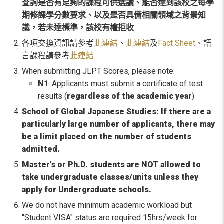
查詢是否有足夠的課程可供選讀、能否達到該校之每學
期修課學分數要求、以及是否具備相關領域之背景知
識，若未達標準，該校有權拒收
各項交換資訊請參考
此連結
、
此連結
及
Fact Sheet
、語
言課程請參考
此連結
When submitting JLPT Scores, please note:
N1
: Applicants must submit a certificate of test
results (
regardless of the academic year
)
School of Global Japanese Studies: If there are a
particularly large number of applicants, there may
be a limit placed on the number of students
admitted.
Master's or Ph.D. students are NOT allowed to
take undergraduate classes/units unless they
apply for Undergraduate schools.
We do not have minimum academic workload but
"Student VISA" status are required 15hrs/week for