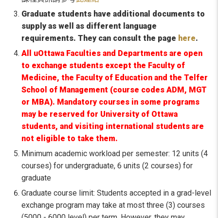
Graduate students have additional documents to
supply as well as different language
requirements. They can consult the page
here
.
All uOttawa
Faculties and Departments
are open
to exchange students except the Faculty of
Medicine, the Faculty of Education and the Telfer
School of Management (course codes ADM, MGT
or MBA). Mandatory courses in some programs
may be reserved for University of Ottawa
students, and visiting international students are
not eligible to take them.
Minimum academic workload per semester: 12 units (4
courses) for undergraduate, 6 units (2 courses) for
graduate
Graduate course limit: Students accepted in a grad-level
exchange program may take at most three (3) courses
(5000 - 6000 level) per term. However, they may