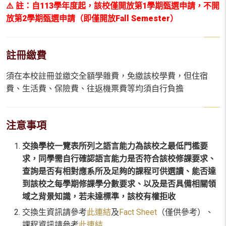
⚠️ 註：自113學年度起，該校僅開放第1學期甄選申請，不開
放第2學期甄選申請（即僅開放Fall Semester）
註冊繳費
須在本校註冊並繳交全額學雜費，免繳該校學費，但住宿
費、生活費、保險費、往返機票費等均須自行負擔
注意事項
交換學校一覽表所列之語言能力為該校之最低門檻要
求，同學需自行確認語言能力是否符合該校修課要求、
查詢是否有相對應系所及足夠的課程可供選讀、能否達
到該校之每學期修課學分數要求、以及是否具備相關領
域之背景知識，若未達標準，該校有權拒收
交換生資訊請參考
此連結
及
Fact Sheet
（僅供參考）、
課程資訊請參考
此連結