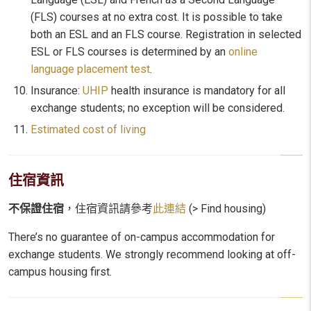
(FLS) courses at no extra cost. It is possible to take
both an ESL and an FLS course. Registration in selected
ESL or FLS courses is determined by an
online
language placement test
.
Insurance:
UHIP
health insurance is mandatory for all
exchange students; no exception will be considered.
Estimated cost of living
住宿資訊
不保證住宿
，住宿資訊請參考
此連結
(> Find housing)
There’s no guarantee of on-campus accommodation for
exchange students. We strongly recommend looking at off-
campus housing first.