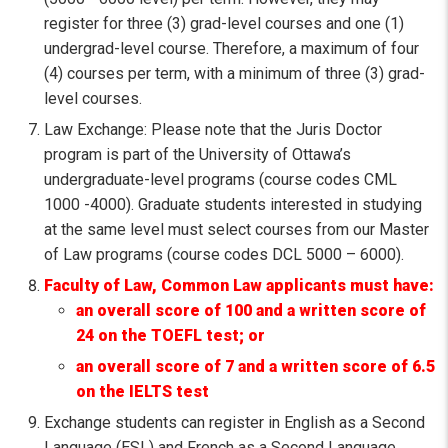
register for three (3) grad-level courses and one (1)
undergrad-level course. Therefore, a maximum of four
(4) courses per term, with a minimum of three (3) grad-
level courses.
Law Exchange: Please note that the Juris Doctor
program is part of the University of Ottawa’s
undergraduate-level programs (course codes CML
1000 -4000). Graduate students interested in studying
at the same level must select courses from our Master
of Law programs (course codes DCL 5000 – 6000).
Faculty of Law, Common Law applicants must have:
an overall score of 100 and a written score of
24 on the TOEFL test; or
an overall score of 7 and a written score of 6.5
on the IELTS test
Exchange students can register in English as a Second
Language (ESL) and French as a Second Language