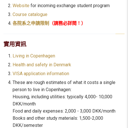
Website
for incoming exchange student program
Course catalogue
各院系之申請限制
（請務必詳閱！）
實用資訊
Living in Copenhagen
Health and safety in Denmark
VISA application information
These are rough estimates of what it costs a single
person to live in Copenhagen:
Housing, including utilities: typically 4,000- 10,000
DKK/month
Food and daily expenses: 2,000 - 3,000 DKK/month
Books and other study materials: 1,500-2,000
DKK/semester