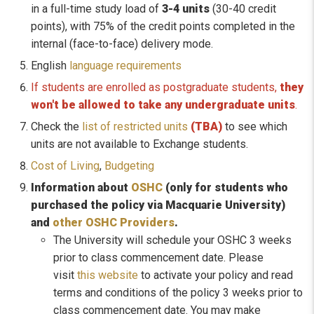
in a full-time study load of
3-4 units
(30-40 credit
points), with 75% of the credit points completed in the
internal (face-to-face) delivery mode.
English
language requirements
If students are enrolled as postgraduate students,
they
won't be allowed to take any undergraduate units
.
Check the
list of restricted units
(TBA)
to see which
units are not available to Exchange students.
Cost of Living
,
Budgeting
Information about
OSHC
(only for students who
purchased the policy via Macquarie University)
and
other OSHC Providers
.
The University will schedule your OSHC 3 weeks
prior to class commencement date. Please
visit
this website
to activate your policy and read
terms and conditions of the policy 3 weeks prior to
class commencement date. You may make