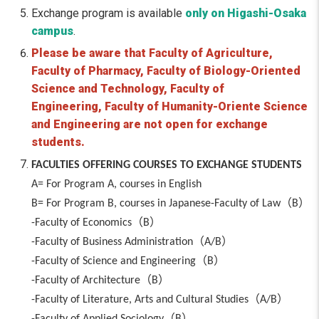
Exchange program is available
only on Higashi-Osaka
campus
.
Please be aware that Faculty of Agriculture,
Faculty of Pharmacy, Faculty of Biology-Oriented
Science and Technology, Faculty of
Engineering, Faculty of Humanity-Oriente
Science
and Engineering are not open for exchange
students.
FACULTIES OFFERING COURSES TO EXCHANGE STUDENTS
A= For Program A, courses in English
（
）
B= For Program B, courses in Japanese-Faculty of Law
B
（
）
-Faculty of Economics
B
（
）
-Faculty of Business Administration
A/B
（
）
-Faculty of Science and Engineering
B
（
）
-Faculty of Architecture
B
（
）
-Faculty of Literature, Arts and Cultural Studies
A/B
（
）