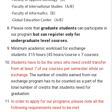
-Faculty of Applied Sociology
B
（
）
-Faculty of International Studies
A/B
（
）
-Faculty of Informatics
B
（
）
-Global Education Center
A/B
Please note that
graduate students
can participate in
our program
but can register only for
undergraduate level courses.
Minimum academic workload for exchange
students: 315 hours (45 hours/course x 7 courses
Students have to be the ones who need credit transfer
from at least 7 of our courses per semester while on
exchange.
The number of credits earned from our
exchange program has to be counted as a part of the
total number of credits that students need for
graduation.
In order to apply for our programs, please note all the
following requirements need to be met: