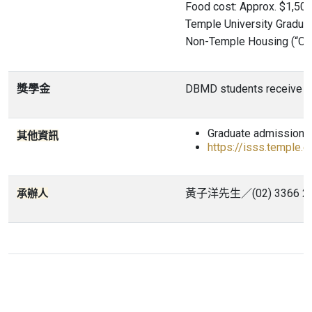
Food cost: Approx. $1,5
Temple University Gradua
Non-Temple Housing (“Of
獎學金
DBMD students receive mer
Graduate admission d
其他資訊
https://isss.temple.e
黃子洋先生／(02) 3366 2007
承辦人