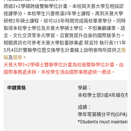
透過3+2學碩跨級雙聯學位計畫，本校與天普大學互相採認
授課學分，本校學生只要修滿3年學士課程，再到天普大學
研修2年碩士課程，就可以5年時間完成兩校畢業學分，同時
取得本校學士學位及天普大學碩士學位，不但兼顧課業、語
言、文化交流等多元學習，且實質提升自身的國際競爭力。
相關資訊也可參考天普大學駐臺辦事處 蔡宜玲 執行長111年
3月4日於雙聯學位暨交換學生計畫線上說明會時所提供之
簡
報
及
簡章
。
天普大學3+2學碩士雙聯學位計畫為校級雙聯學位計畫，由
國際事務處承辦，本校學生須由國際事務處統一薦送。
申請資格
學籍：
本校學士班3或4年級在學
成績：
學年等第積分平均(GPA)須
*Students must maintain a