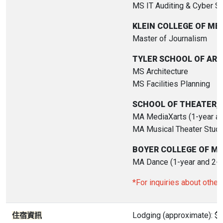
MS IT Auditing & Cyber Se
KLEIN COLLEGE OF M
Master of Journalism
TYLER SCHOOL OF ART
MS Architecture
MS Facilities Planning
SCHOOL OF THEATER, 
MA MediaXarts (1-year an
MA Musical Theater Studie
BOYER COLLEGE OF MU
MA Dance (1-year and 2-y
*For inquiries about othe
Lodging (approximate): $7
住宿資訊