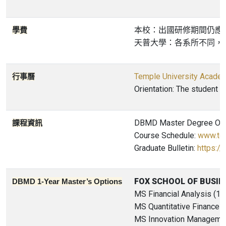
本校：出國研修期間仍應
學費
天普大學：各系所不同，
Temple University Academ
行事曆
Orientation: The student 
DBMD Master Degree Opt
課程資訊
Course Schedule:
www.te
Graduate Bulletin:
https:/
FOX SCHOOL OF BUSIN
DBMD 1-Year Master’s Options
MS Financial Analysis (1-
MS Quantitative Finance 
MS Innovation Management