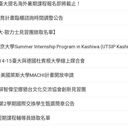
4 經臺大提名海外暑期課程報名即將截止！
育計畫臨櫃諮詢時間調整公告
 臺大-歐力士見習團錄取名單】
ummer Internship Program in Kashiwa (UTSIP Kash
1月14-15臺大與德國杜賓根大學線上媒合會
024美國萊斯大學MACHI計畫開放申請
大-薛智偉坣娜猶台文化交流協會創新見習團
度第2學期國際交換學生甄選簡章公告
際短期課程輔導員錄取名單