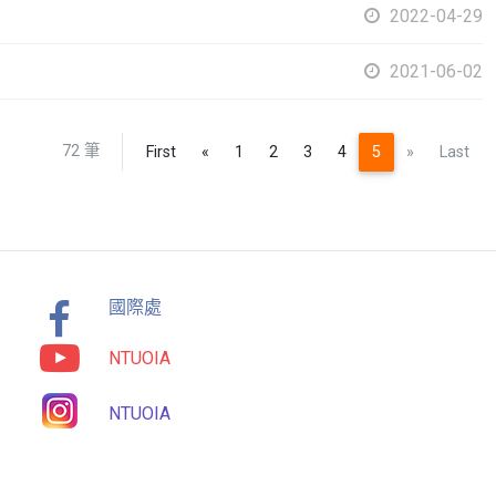
2022-04-29
2021-06-02
72 筆
Previous
Next
First
«
1
2
3
4
5
»
Last
國際處
NTUOIA
NTUOIA