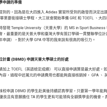
學申請的準備
提到的，因為是在大四進入 Adidas 實習所受到的啟發而決
畢業要銜接碩士學程，大三就會開始準備 GRE 和 TOEFL 、
現 Temple University（天普大學）的 MS in Sport
會，最重要的是天普大學和臺灣大學有簽訂學碩一貫雙聯學位計畫
年申請），對於大學 GPA 中等的我來說有很高的吸引力。
計畫 (DBMD) 申請天普大學碩士的好處
績加上 TOEFL（英語檢定成績） 可以直接申請算是最大好處
內容，過程中近萬元的申請費用也都能夠直接核銷掉， GPA 、 英
校申請 DBMD 的學生赴美後持續認真學習，只要第一學年能夠達
績優良且有意願擔任 TA 的學生更有可能領有全額獎學金的機會，