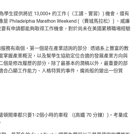
021 年為學生提供將近 13,000+ 的工作 (（工讀、實習）) 機會，還有
lphia Marathon Weekend (（費城馬拉松）) 、威廉
上只要有申請都能夠取得工作機會，對於尚未在美國累積職場經驗
實用的服務有兩個，第一個是在產業諮詢的部分 : 透過系上豐富的教
度掌握產業概況，以及幫學生協助定位合適的發展產業方向與
二個是修改履歷的部分，除了最基本的潤稿以外，最重要的部
適合凸顯工作能力、人格特質的事件，魔術般的變出一份質
車都只要1-2個小時的車程 （(高鐵 70 分鐘）)，考量成
。