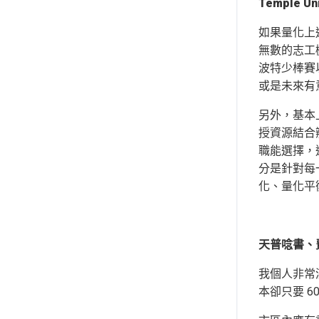
Temple U
如果量化上述所
無數的志工機
波特少棒賽
或是未來有
另外，基本上
授資源結合
職能選擇，
分是針對每
化、量化平
天普唸書、費
我個人非常
本卻只要 6