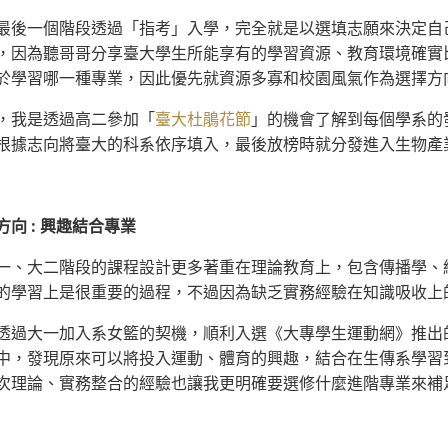
最後一個階段透過「指考」入學，完全就是以選填志願來決定自
，因為聽哥哥分享臺大學生所能享有的學習資源、教育環境確實
於學習哪一種專業，因此優先就資源多寡和校園風氣作為選擇方
，我是透過高二參加「
臺大杜鵑花節
」的機會了解到每個學系的
根據志向將臺大的科系依序填入，最後放榜時就分發進入生物產
向 : 興趣結合專業
一、大二階段的課程設計更多著重在理論教育上，包含傳播學、
的學習上是很重要的過程，不過因為缺乏實務經驗在知識吸收上
透過大一加入系女籃的契機，順利入選《大專學生運動網》推出
中，發現原來可以將投入運動、體育的興趣，結合在生傳系學習
次理論、實務整合的經驗也讓我更明確要選修什麼進階專業來補