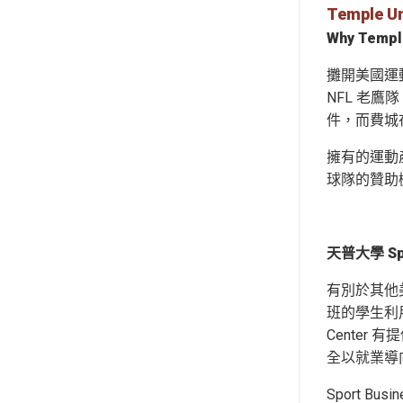
Temple 
Why Temp
攤開美國運動賽
NFL 老鷹隊 
件，而費城
擁有的運動產
球隊的贊助
天普大學 Sp
有別於其他美
班的學生利
Cente
全以就業導
Sport B