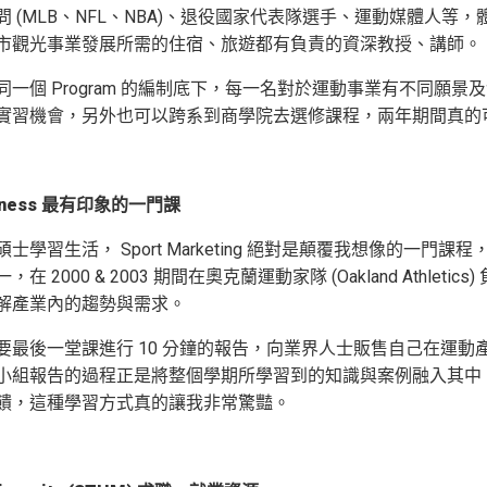
問 (MLB、NFL、NBA)、退役國家代表隊選手、運動媒體人
市觀光事業發展所需的住宿、旅遊都有負責的資深教授、講師。
同一個 Program 的編制底下，每一名對於運動事業有不同
實習機會，另外也可以跨系到商學院去選修課程，兩年期間真的
usiness 最有印象的一門課
學習生活， Sport Marketing 絕對是顛覆我想像的一門課程，因
在 2000 & 2003 期間在奧克蘭運動家隊 (Oakland At
解產業內的趨勢與需求。
最後一堂課進行 10 分鐘的報告，向業界人士販售自己在運動產業的 
小組報告的過程正是將整個學期所學習到的知識與案例融入其中，我
饋，這種學習方式真的讓我非常驚豔。