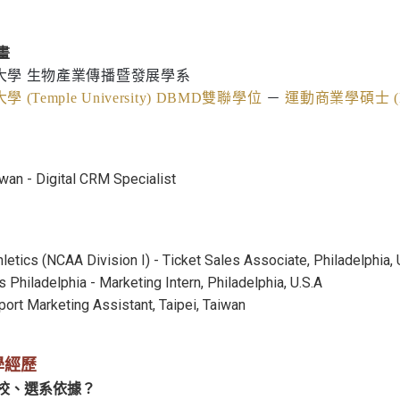
畫
大學 生物產業傳播暨發展學系
 (Temple University) DBMD雙聯學位
－
運動商業學碩士 (Master
iwan - Digital CRM Specialist
letics (NCAA Division I) - Ticket Sales Associate, Philadelphia,
 Philadelphia - Marketing Intern, Philadelphia, U.S.A
port Marketing Assistant, Taipei, Taiwan
學經歷
校、選系依據？