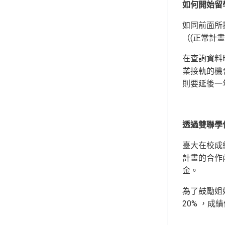
如何開始留
如同前面所
（(正常計畫
在查詢資料時發
業接軌的機
則要延後一
透過雙聯學位
臺大在校成
計畫的合作
金。
為了鼓勵姐妹
20% ，成