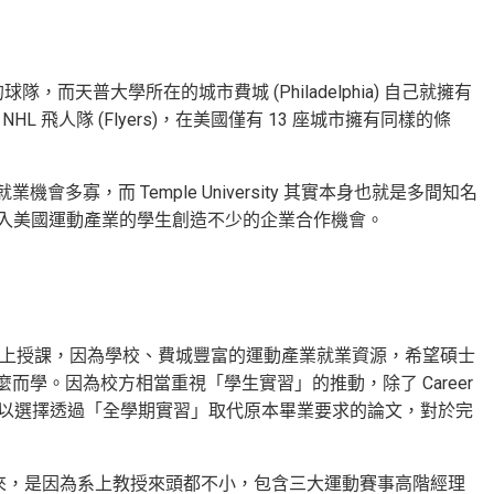
的球隊，而天普大學所在的城市費城 (Philadelphia) 自己就擁有
s) 以及 NHL 飛人隊 (Flyers)，在美國僅有 13 座城市擁有同樣的條
，而 Temple University 其實本身也就是多間知名
願加入美國運動產業的學生創造不少的企業合作機會。
安排在晚上授課，因為學校、費城豐富的運動產業就業資源，希望碩士
學。因為校方相當重視「學生實習」的推動，除了 Career
也可以選擇透過「全學期實習」取代原本畢業要求的論文，對於完
大學商學院）獨立出來，是因為系上教授來頭都不小，包含三大運動賽事高階經理