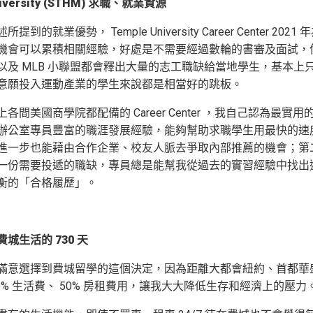
niversity (STHM) 求職、就業資源
提到的就業優勢， Temple University Career Center 2
會可以累積相關經驗，好處是不需要經過數輪的書審及面試，像是 Philade
以及 MLB 小聯盟都會釋出大量的志工職缺給當地學生，基本
意願投入運動產業的學生來說都是相當好的跳板。
各間美國商學院都配備的 Career Center ，我自己認為最
辦公室專員豐富的職涯發展經驗，能夠幫助求職學生用最快的速
進一步也能藉由合作企業、校友人脈去爭取內部推薦的機會；第
一份需要投遞的職缺，專員總是能幫我從過去的實習經驗中找出
衡的「合格履歷」。
城生活的 730 天
滿意選擇到費城留學的這個決定，因為距離大都會紐約、首都華盛頓開
0% 生活費、 50% 房租費用，讓我大大降低生存和經濟上的壓力