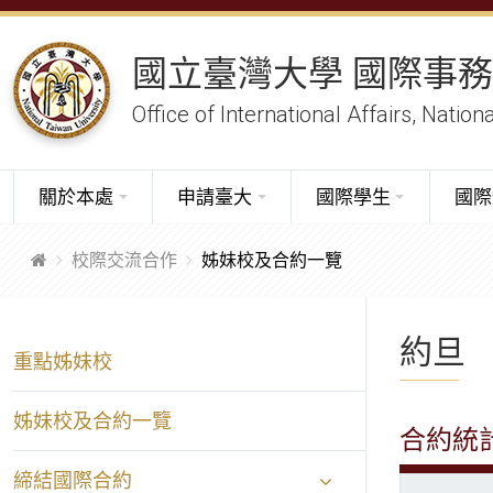
國立臺灣大學 國際事
Office of International Affairs, Nation
關於本處
申請臺大
國際學生
國際
校際交流合作
姊妹校及合約一覽
約旦
重點姊妹校
姊妹校及合約一覽
合約統
締結國際合約