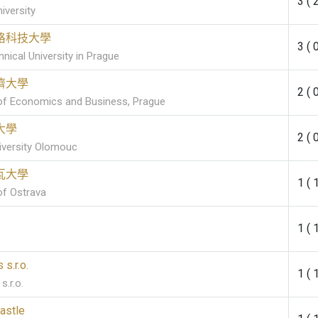
3 ( 
iversity
格科技大學
3 ( 
nical University in Prague
濟大學
2 ( 
 of Economics and Business, Prague
大學
2 ( 
iversity Olomouc
瓦大學
1 ( 
of Ostrava
1 ( 
 s.r.o.
1 ( 
s.r.o.
astle