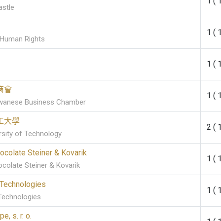
1 ( 
stle
1 ( 
 Human Rights
1 ( 
商會
1 ( 
wanese Business Chamber
工大學
2 ( 
rsity of Technology
ocolate Steiner & Kovarik
1 ( 
colate Steiner & Kovarik
 Technologies
1 ( 
Technologies
e, s. r. o.