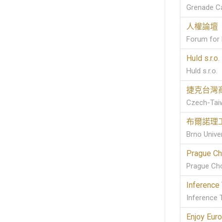
Grenade Ca
人權論壇
Forum for
Huld s.r.o.
Huld s.r.o.
捷克台灣
Czech-Tai
布爾諾理
Brno Unive
Prague Ch
Prague Cho
Inference
Inference 
Enjoy Europ