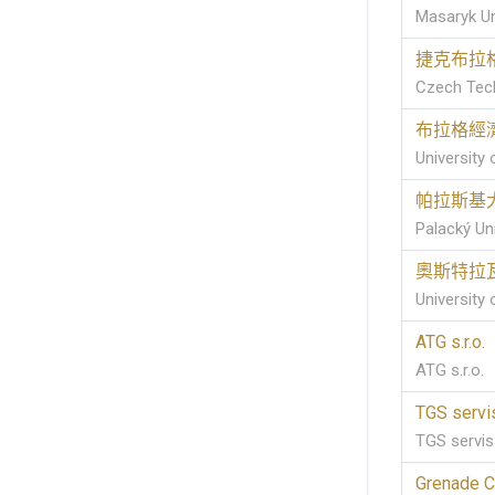
Masaryk Un
捷克布拉
Czech Tech
布拉格經
University
帕拉斯基
Palacký Un
奧斯特拉
University 
ATG s.r.o.
ATG s.r.o.
TGS servis
TGS servis 
Grenade C