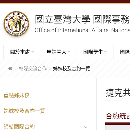
國立臺灣大學 國際事
Office of International Affairs, Nation
關於本處
申請臺大
國際學生
國際
校際交流合作
姊妹校及合約一覽
捷克
重點姊妹校
姊妹校及合約一覽
合約統
締結國際合約