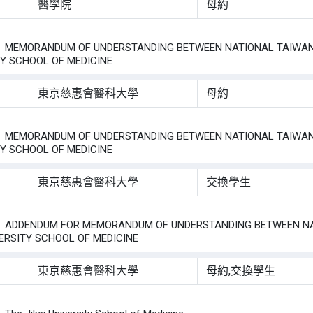
醫學院
母約
：
MORANDUM OF UNDERSTANDING BETWEEN NATIONAL TAIWAN UNI
TY SCHOOL OF MEDICINE
東京慈惠會醫科大學
母約
：
MORANDUM OF UNDERSTANDING BETWEEN NATIONAL TAIWAN UNI
TY SCHOOL OF MEDICINE
東京慈惠會醫科大學
交換學生
：
DENDUM FOR MEMORANDUM OF UNDERSTANDING BETWEEN NATIO
VERSITY SCHOOL OF MEDICINE
東京慈惠會醫科大學
母約,交換學生
：