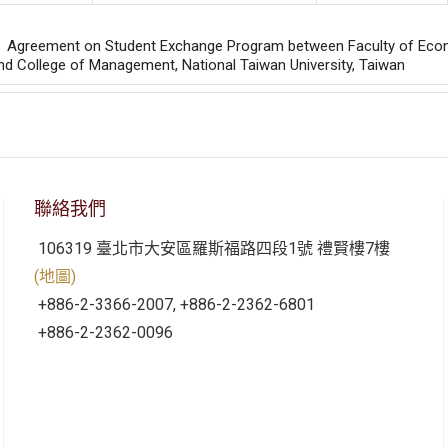
：
eement on Student Exchange Program between Faculty of Econom
nd College of Management, National Taiwan University, Taiwan
聯絡我們
106319 臺北市大安區羅斯福路四段1號 禮賢樓7樓
(地圖)
+886-2-3366-2007, +886-2-2362-6801
+886-2-2362-0096