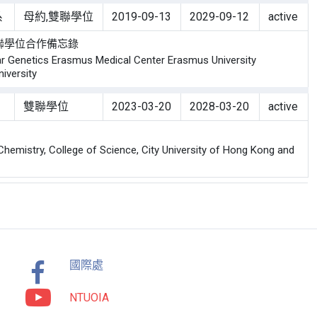
系
母約,雙聯學位
2019-09-13
2029-09-12
active
聯學位合作備忘錄
enetics Erasmus Medical Center Erasmus University
iversity
雙聯學位
2023-03-20
2028-03-20
active
stry, College of Science, City University of Hong Kong and
國際處
NTUOIA