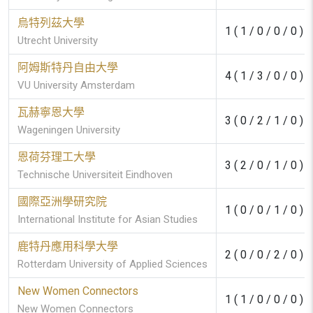
烏特列茲大學
1 ( 1 / 0 / 0 / 0 )
Utrecht University
阿姆斯特丹自由大學
4 ( 1 / 3 / 0 / 0 )
VU University Amsterdam
瓦赫寧恩大學
3 ( 0 / 2 / 1 / 0 )
Wageningen University
恩荷芬理工大學
3 ( 2 / 0 / 1 / 0 )
Technische Universiteit Eindhoven
國際亞洲學研究院
1 ( 0 / 0 / 1 / 0 )
International Institute for Asian Studies
鹿特丹應用科學大學
2 ( 0 / 0 / 2 / 0 )
Rotterdam University of Applied Sciences
New Women Connectors
1 ( 1 / 0 / 0 / 0 )
New Women Connectors