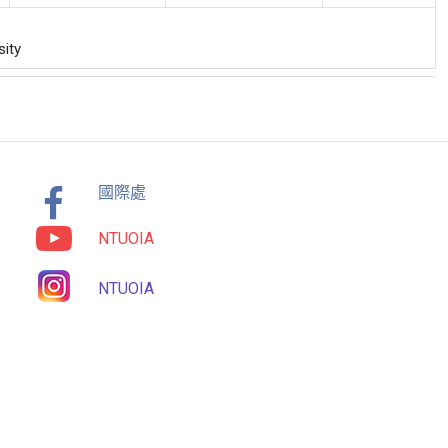
ity
國際處
NTUOIA
NTUOIA