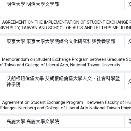
明治大學 明治大學文學部
：
REEMENT ON THE IMPLEMENTATION OF STUDENT EXCHANGE PR
IVERSITY, TAIWAN AND SCHOOL OF ARTS AND LETTERS MEIJI UNI
東京大學 東京大學大學院綜合文化研究科與教養學部
：
orandum on Student Exchange Program between Graduate School 
of Tokyo and College of Liberal Arts, National Taiwan University
艾朗根紐倫堡大學 艾朗根紐倫堡大學人文、社會科學暨
神學院
：
eement on Student Exchange Program between Faculty of Humanit
 Erlangen-Nürnberg and College of Liberal Arts National Taiwan Unive
高麗大學 高麗大學文學院