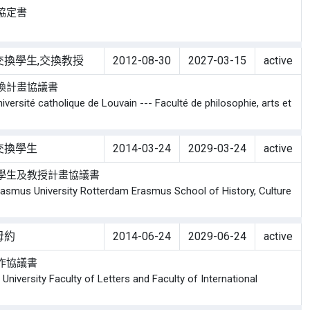
協定書
交換學生,交換教授
2012-08-30
2027-03-15
active
換計畫協議書
té catholique de Louvain --- Faculté de philosophie, arts et
交換學生
2014-03-24
2029-03-24
active
學生及教授計畫協議書
s University Rotterdam Erasmus School of History, Culture
母約
2014-06-24
2029-06-24
active
作協議書
ersity Faculty of Letters and Faculty of International