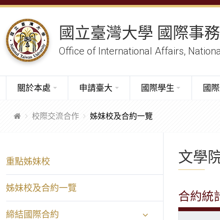
國立臺灣大學 國際事
Office of International Affairs, Nation
關於本處
申請臺大
國際學生
國際
校際交流合作
姊妹校及合約一覽
文學
重點姊妹校
姊妹校及合約一覽
合約統
締結國際合約