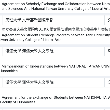
ement on Scholarly Exchange and Collaboration between Nara Wom
 and Sciences And National Taiwan University College of Liberal Art
天理大學 文學部暨國際學部
： 國立臺灣大學文學院與天理大學文學部暨國際學部交換學生計畫協
ement on Student Exchange Program between Tenri University Facu
iwan University College of Liberal Arts
漢堡大學 漢堡大學人文學院
：
orandum of Understanding between NATIONAL TAIWAN UNIVERSI
 Humanities
漢堡大學 漢堡大學人文學院
：
eement for the Exchange of Students between NATIONAL TAIWAN
aculty of Humanities