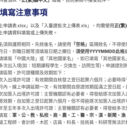
料皆須以
「正(繁)體中文」
填寫，否則系統不接受送件。
填寫注意事項
申請表.xlsx」以及「入臺證批次上傳表.xls」，均需使用
正(繁
上申請資料填寫或上傳失敗。
名須與護照相同，先姓後名，請使用
「空格」
區隔姓名，不得使用-
月日、到職日期等須填寫日期之欄位，
須使用YYYYMMDD此格
請填寫「中國大陸」或「其他國家名」，如已填寫「其他國家名」
多次出入境(如：短期課程學生、交換生、訪問生等)，申請證別
請區間，許可證種類及效期如下：
次入出境許可證：有效期間自核發之翌日起算六個月；必要時得
月內，線上申請延期一次，有效期間自原證效期屆滿之翌日起，
次加簽入出境許可證：主管機關認有必要者，得發給逐次加簽入
簽效期，自加簽之翌日起算六個月。但不得逾逐次加簽入出境許
年至五年多次入出境許可證：主管機關認有必要者，得發給多次
填寫：
軍、公、教、私校、商、農、工、醫、宗、演、新聞、漁
級工程師、會計師、木匠、店員、科長、技術員、科研等無法於