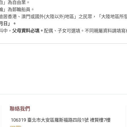
自」為自由業。
輪」為郵輪船員。
旅居香港、澳門或國外(大陸以外)地區」之民眾，「大陸地區所
月日」。
料中，
父母資料必填。
配偶、子女可選填。不同親屬資料請填寫在同一
聯絡我們
106319 臺北市大安區羅斯福路四段1號 禮賢樓7樓