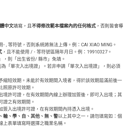
)體中文
填寫，且
不得修改範本檔案內的任何格式
，否則皆會導
 , 等符號，否則系統將無法上傳。例：CAI XIAO MING。
式
，且不能使用 / - 等符號區隔年月日。例：19910327。
，則「出生省份/ 縣市」免填。
則為「單次入出境證」。若非申請「單次入出境證」，則必須
予縮短效期。未能於有效期間入境者，得於該效期屆滿前後一
比照原許可效期。
出境許可證，在有效期間內線上辦理加簽後，即可入出境；其
可證之有效期間。
加簽入出境許可證，在有效期間內持憑入出境。
、輪、學、自、其他、無、警
以上其中之一，請勿填寫如：個
線上表單填寫時選擇之職業名稱。