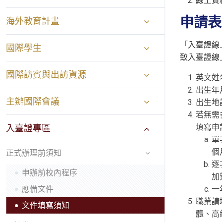
線上資
申請表
海外教育計畫
「入臺證線上
國際學生
致入臺證線
國際訪賓與出訪資源
英文姓
出生年
主辦國際會議
出生地
若無需
填寫申
入臺證專區
單
個
正式辦理前須知
逐
申辦前校內程序
加
應備文件
一
職業請
文件填寫須知
體、高