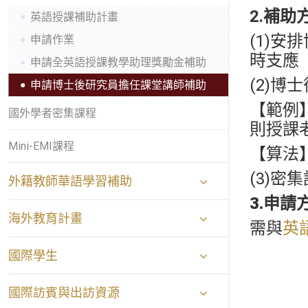
2.補助
英語授課補助計畫
(1)
申請作業
時支應
申請全英語授課教學助理獎勵金補助
(2)
申請博士後研究員擔任課堂講師補助
【範例
國外學者密集課程
則授課老
Mini-EMI課程
【算法】：5
(3)密
外籍教師華語學習補助
3.申請
海外教育計畫
需與
英
國際學生
國際訪賓與出訪資源