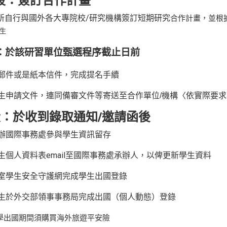
段：簽訂合作計畫
/所自行與國外各大專院校/研究機構簽訂
短期研究
合作計畫，並根
生
：於該研習單位甄選程序截止日前
郵件或是紙本信件，完成提名手續
生申請文件，連同備審文件等寄送至合作單位/機構〈依實際要求
段：於收到錄取通知/邀請函後
辦國際事務處參與學生資訊留存
生個人資料表email至國際事務處承辦人，以俾更新學生資料
室學生安全守護網完成學生出國登錄
生於外交部領事事務局完成出國（個人動態）登錄
學出國期間須購買海外旅遊平安險