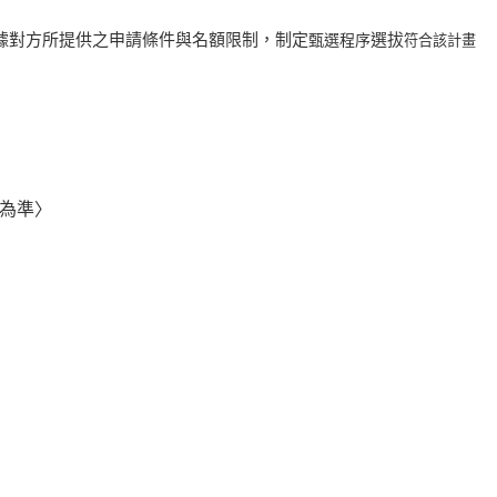
據對方所提供之申請條件與名額限制，制定
選拔
甄選程序
符合該計畫
為準〉