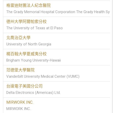
格雷迪財團法人紀念醫院
The Grady Memorial Hospital Corporation The Grady Health Sys
德州大學阿爾帕索分校
The University of Texas at El Paso
北喬治亞大學
University of North Georgia
楊百翰大學夏威夷分校
Brigham Young University-Hawaii
范德堡大學醫院
Vanderbilt University Medical Center (VUMC)
台達電子美國分公司
Delta Electronics (Americas) Ltd.
MIRWORK INC.
MIRWORK INC.