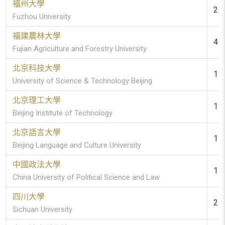
福州大學
2 (
Fuzhou University
福建農林大學
4 (
Fujian Agriculture and Forestry University
北京科技大學
1 (
University of Science & Technology Beijing
北京理工大學
1 (
Beijing Institute of Technology
北京語言大學
1 (
Beijing Language and Culture University
中國政法大學
1 (
China University of Political Science and Law
四川大學
2 (
Sichuan University