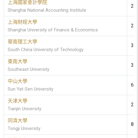
上海國家會計學院
2 (
Shanghai National Accounting Institute
上海財經大學
2 (
Shanghai University of Finance & Economics
華南理工大學
3 (
South China University of Technology
東南大學
3 (
Southeast University
中山大學
6 (
Sun Yat-Sen University
天津大學
2 (
Tianjin University
同濟大學
8 (
Tongji University