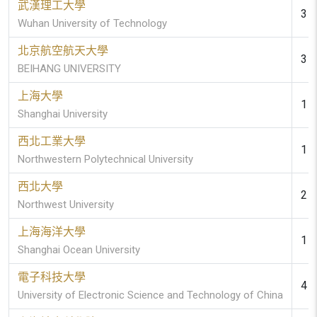
武漢理工大學
3 (
Wuhan University of Technology
北京航空航天大學
3 (
BEIHANG UNIVERSITY
上海大學
1 (
Shanghai University
西北工業大學
1 (
Northwestern Polytechnical University
西北大學
2 (
Northwest University
上海海洋大學
1 (
Shanghai Ocean University
電子科技大學
4 (
University of Electronic Science and Technology of China