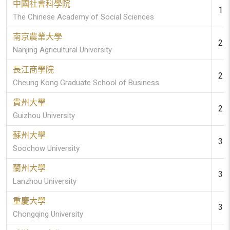
中國社會科學院
1 (
The Chinese Academy of Social Sciences
南京農業大學
2 (
Nanjing Agricultural University
長江商學院
2 (
Cheung Kong Graduate School of Business
貴州大學
2 (
Guizhou University
蘇州大學
3 (
Soochow University
蘭州大學
3 (
Lanzhou University
重慶大學
3 (
Chongqing University