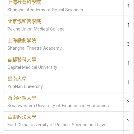
上海社會科學院
1 (
Shanghai Academy of Social Sciences
北京協和醫學院
1 (
Peking Union Medical College
上海戲劇學院
3 (
Shanghai Theatre Academy
首都醫科大學
1 (
Capital Medical University
雲南大學
1 (
YunNan University
西南財經大學
2 (
Southwestern University of Finance and Economics
華東政法大學
2 (
East China University of Political Science and Law