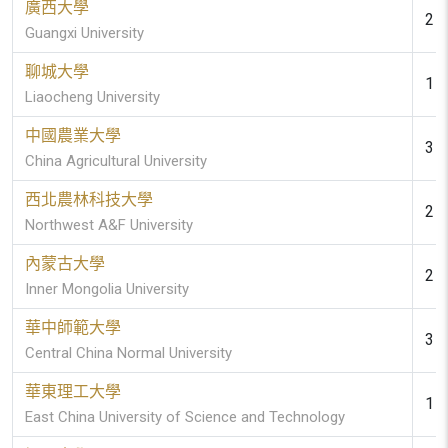
廣西大學
2 (
Guangxi University
聊城大學
1 (
Liaocheng University
中國農業大學
3 (
China Agricultural University
西北農林科技大學
2 (
Northwest A&F University
內蒙古大學
2 (
Inner Mongolia University
華中師範大學
3 (
Central China Normal University
華東理工大學
1 (
East China University of Science and Technology