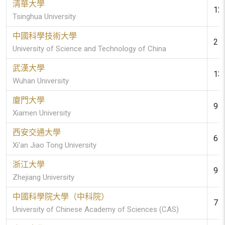
清華大學
12 
Tsinghua University
中國科學技術大學
2 (
University of Science and Technology of China
武漢大學
13 
Wuhan University
廈門大學
9 (
Xiamen University
西安交通大學
6 (
Xi'an Jiao Tong University
浙江大學
9 (
Zhejiang University
中國科學院大學（中科院）
7 (
University of Chinese Academy of Sciences (CAS)