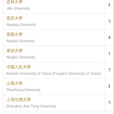
吉林大學
3 (
Jilin University
南京大學
12 
Nanjing University
南開大學
4 (
Nankai University
寧波大學
1 (
Ningbo University
中國人民大學
7 (
Renmin University of China (People's University of China)
山東大學
3 (
ShanDong University
上海交通大學
13 
Shanghai Jiao Tong University