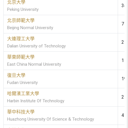
北京大學
34 
Peking University
北京師範大學
7 (
Beijing Normal University
大連理工大學
2 (
Dalian University of Technology
華東師範大學
1 (
East China Normal University
復旦大學
19 
Fudan University
哈爾濱工業大學
2 (
Harbin Institute Of Technology
華中科技大學
4 (
Huazhong University Of Science & Technology