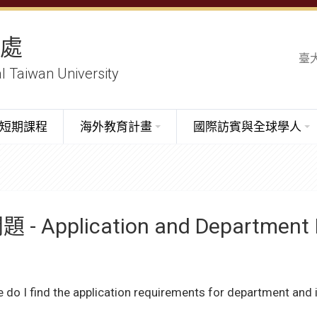
務處
臺
al Taiwan University
短期課程
海外教育計畫
國際訪賓與全球學人
- Application and Department 
e do I find the application requirements for department an